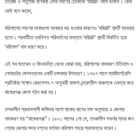
ইংরেজ ও পর্তুগীজ বণিকরা এসব লবণের চৌকিকে ‘বরিসল্ট’ নামে ডাকত। কেউ
কেউ মনে করেন,
বরিশালের লবণের দানাগুলো আকারে বড় হওয়ার কারণেও ‘বরিসল্ট’ শব্দটি ব্যবহার
হতো। পরবর্তীতে ধ্বনিগত পরিবর্তনের মাধ্যমে ‘বরিসল্ট’ শব্দটি বিবর্তিত হয়ে
‘বরিশাল’ নাম ধারণ করে।
এই সব মতভেদ ও কিংবদন্তি থেকে বোঝা যায়, বরিশালের নামকরণ ইতিহাস ও
লোকচর্চার মেলবন্ধনের একটি চমৎকার উদাহরণ। ১৭৯৭ সালে ম্যাজিস্ট্রেসি
প্রতিষ্ঠার লক্ষ্যে রেগুলেশন-৭ অনুযায়ী বাকলা-চন্দ্রদ্বীপ অঞ্চলকে একত্র করে
বাকেরগঞ্জ জেলা গঠন করা হয়।
তৎকালীন প্রভাবশালী জমিদার আগা বাকের খানের নাম অনুসারে এ জেলার
নামকরণ হয় “বাকেরগঞ্জ”। ১৮০১ সালের ১লা মে, তৎকালীন গভর্নর স্যার জন
শ্যোর জেলার সদর দপ্তর বর্তমান বরিশাল শহরে স্থানান্তর করেন।