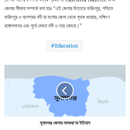
জেলার সীমানা সম্পর্কে বলা হয়ঃ “এই জেলার উত্তরে ফরিদপুর, পশ্চিমে
ফরিদপুর ও বলেশ্বর নদী যা যশোর জেলা থেকে পৃথক করেছে, দক্ষিণে
বঙ্গোপসাগর এবং পূর্বে মেঘনা নদী ও তার মোহনা।”
Education
সু
না
ম
গ
ঞ্জ
জে
লা
র
না
ম
সুনামগঞ্জ জেলার নামকরণের ইতিহাস
ক