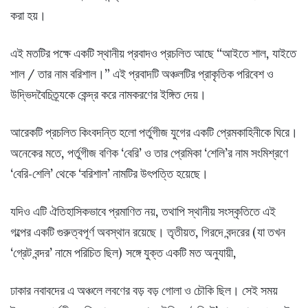
করা হয়।
এই মতটির পক্ষে একটি স্থানীয় প্রবাদও প্রচলিত আছে “আইতে শাল, যাইতে
শাল / তার নাম বরিশাল।” এই প্রবাদটি অঞ্চলটির প্রাকৃতিক পরিবেশ ও
উদ্ভিদবৈচিত্র্যকে কেন্দ্র করে নামকরণের ইঙ্গিত দেয়।
আরেকটি প্রচলিত কিংবদন্তি হলো পর্তুগীজ যুগের একটি প্রেমকাহিনীকে ঘিরে।
অনেকের মতে, পর্তুগীজ বণিক ‘বেরি’ ও তার প্রেমিকা ‘শেলি’র নাম সংমিশ্রণে
‘বেরি-শেলি’ থেকে ‘বরিশাল’ নামটির উৎপত্তি হয়েছে।
যদিও এটি ঐতিহাসিকভাবে প্রমাণিত নয়, তথাপি স্থানীয় সংস্কৃতিতে এই
গল্পের একটি গুরুত্বপূর্ণ অবস্থান রয়েছে। তৃতীয়ত, গিরদে বন্দরের (যা তখন
‘গ্রেট বন্দর’ নামে পরিচিত ছিল) সঙ্গে যুক্ত একটি মত অনুযায়ী,
ঢাকার নবাবদের এ অঞ্চলে লবণের বড় বড় গোলা ও চৌকি ছিল। সেই সময়