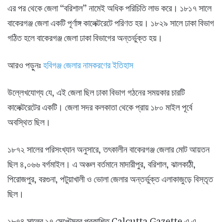
এর পর থেকে জেলা “বরিশাল” নামেই অধিক পরিচিতি লাভ করে। ১৮১৭ সালে
বাকেরগঞ্জ জেলা একটি পূর্ণাঙ্গ কালেক্টরেটে পরিণত হয়। ১৮২৯ সালে ঢাকা বিভাগ
গঠিত হলে বাকেরগঞ্জ জেলা ঢাকা বিভাগের অন্তর্ভুক্ত হয়।
আরও পড়ুনঃ
হবিগঞ্জ জেলার নামকরণের ইতিহাস
উল্লেখযোগ্য যে, এই জেলা ছিল ঢাকা বিভাগ গঠনের সময়কার চারটি
কালেক্টরেটের একটি। জেলা সদর কলকাতা থেকে প্রায় ১৮০ মাইল পূর্বে
অবস্থিত ছিল।
১৮৭২ সালের পরিসংখ্যান অনুসারে, তৎকালীন বাকেরগঞ্জ জেলার মোট আয়তন
ছিল ৪,০৬৬ বর্গমাইল। এ অঞ্চল বর্তমানে মাদারীপুর, বরিশাল, ঝালকাঠী,
পিরোজপুর, বরগুনা, পটুয়াখালী ও ভোলা জেলার অন্তর্ভুক্ত এলাকাজুড়ে বিস্তৃত
ছিল।
১৮৭৪ সালের ১৭ সেপ্টেম্বর প্রকাশিত Calcutta Gazette এ এ