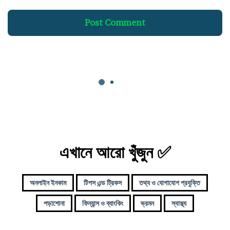
ভা
ক
Post Comment
য়
টি
ও
কি
কি
এখানে আরো খুঁজুন ✅
অনলাইন ইনকাম
টিপস এন্ড ট্রিকস
তথ্য ও যোগাযোগ প্রযুক্তি
পড়াশোনা
ফিন্যান্স ও ব্যাংকিং
ভ্রমন
স্বাস্থ্য