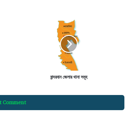
বা
ন্দ
র
বা
ন
জে
লা
র
থা
না
বান্দরবান জেলার থানা সমূহ
স
মূ
হ
t Comment