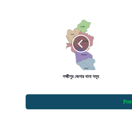
ল
ক্ষ্মী
পু
র
জে
লা
র
থা
না
স
লক্ষ্মীপুর জেলার থানা সমূহ
মূ
হ
Pos