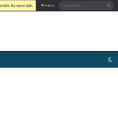
Sea
or401 for more info.
Follow
for
Sw