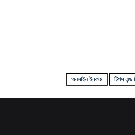
অনলাইন ইনকাম
টিপস এন্ড 