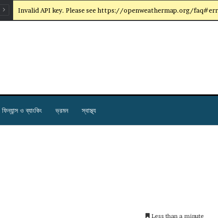
Invalid API key. Please see https://openweathermap.org/faq#err
ফিন্যান্স ও ব্যাংকিং
ভ্রমন
স্বাস্থ্য
Less than a minute