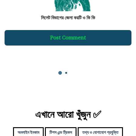
জে
লা
ক
সিলেট বিভাগের জেলা কয়টি ও কি কি
য়
টি
ও
Post Comment
কি
কি
এখানে আরো খুঁজুন ✅
অনলাইন ইনকাম
টিপস এন্ড ট্রিকস
তথ্য ও যোগাযোগ প্রযুক্তি