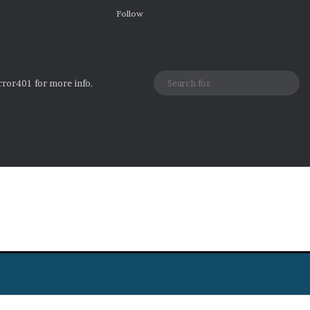
Follow
X
Pinterest
Sear
ror401 for more info.
YouTube
for
Instagram
Telegram
Swi