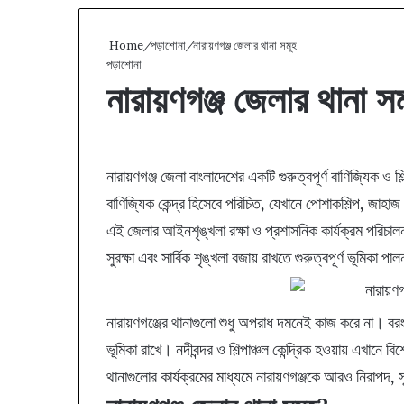
Home
/
পড়াশোনা
/
নারায়ণগঞ্জ জেলার থানা সমূহ
পড়াশোনা
নারায়ণগঞ্জ জেলার থানা স
F
X
L
T
P
R
a
i
u
i
e
নারায়ণগঞ্জ জেলা বাংলাদেশের একটি গুরুত্বপূর্ণ বাণিজ্যিক ও
c
n
m
n
d
বাণিজ্যিক কেন্দ্র হিসেবে পরিচিত, যেখানে পোশাকশিল্প, জাহাজ ন
e
k
b
t
d
এই জেলার আইনশৃঙ্খলা রক্ষা ও প্রশাসনিক কার্যক্রম পরিচালনা
b
e
l
e
i
o
d
r
r
t
সুরক্ষা এবং সার্বিক শৃঙ্খলা বজায় রাখতে গুরুত্বপূর্ণ ভূমি
o
I
e
k
n
s
t
নারায়ণগঞ্জের থানাগুলো শুধু অপরাধ দমনেই কাজ করে না। বরং ব
ভূমিকা রাখে। নদীবন্দর ও শিল্পাঞ্চল কেন্দ্রিক হওয়ায় এখানে ব
থানাগুলোর কার্যক্রমের মাধ্যমে নারায়ণগঞ্জকে আরও নিরাপদ,