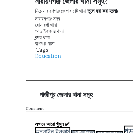
নারায়ণগঞ্জ জেলার থানা সমূহ?
নিচে নারায়ণগঞ্জ জেলার ৫টি থানা
তুলে ধরা করা হলোঃ
নারায়নগঞ্জ সদর
সোনারগাঁ থানা
আড়াইহাজার থানা
বন্দর থানা
রূপগঞ্জ থানা
Tags
Education
F
X
L
T
P
R
a
i
u
i
e
c
n
m
n
d
e
k
b
t
d
গাজীপুর জেলার থানা সমূহ
গা
b
e
l
e
i
জী
o
d
r
r
t
পু
o
I
e
Comment
র
k
n
s
জে
t
এখানে আরো খুঁজুন ✅
লা
পড়
অনলাইন ইনকাম
র
টিপস এন্ড ট্রিকস
তথ্য ও যোগাযোগ প্রযুক্তি