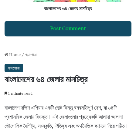
লা
র
বাংলাদেশের ৬৪ জেলার মানচিত্র
মা
ন
চি
Post Comment
ত্র