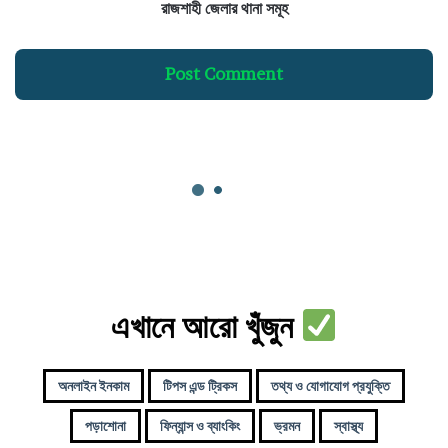
স
রাজশাহী জেলার থানা সমূহ
মূ
হ
Post Comment
এখানে আরো খুঁজুন
অনলাইন ইনকাম
টিপস এন্ড ট্রিকস
তথ্য ও যোগাযোগ প্রযুক্তি
পড়াশোনা
ফিন্যান্স ও ব্যাংকিং
ভ্রমন
স্বাস্থ্য